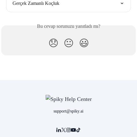
Gerçek Zamanlı Koçluk
Bu cevap sorunuzu yanıtladı mı?
😞
😐
😃
support@spiky.ai