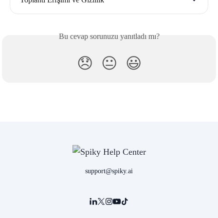
Bu cevap sorunuzu yanıtladı mı?
😞
😐
😃
support@spiky.ai