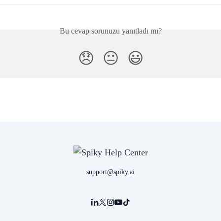
Bu cevap sorunuzu yanıtladı mı?
😞
😐
😃
support@spiky.ai