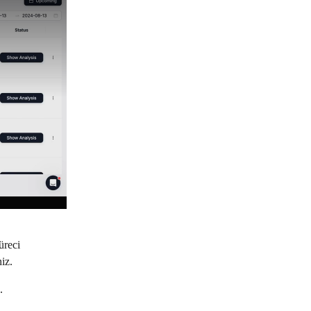
üreci 
iz.
.