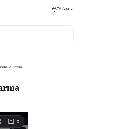
Türkçe
abına Aktarma
tarma